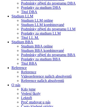
Podmínky přijetí do programu DBA
Poplatky za studium DBA
Titul DBA
Studium LLM
Studium LLM online
Studium LLM kombinované
Podmínky přijetí do programu LLM
Poplatky za studium LLM
Titul LL.M.
Studium BBA
Studium BBA online
Studium BBA kombinované
Podmínky přijetí do programu BBA
Poplatky za studium BBA
Titul BBA
Reference
Reference
Videoreference našich absolventů
Reference našich absolventů
O nás
Kdo jsme
Vedení školy
Lektoři
Proč studovat u nás
Často kladené otázky