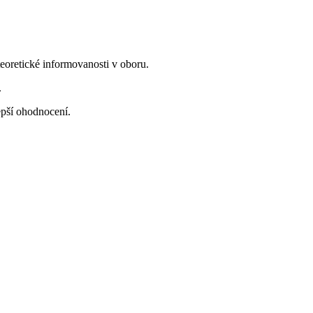
teoretické informovanosti v oboru.
.
epší ohodnocení.