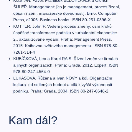
KOŠŤAN, Pavol, František BĚLOHLÁVEK a Oldřich
ŠULEŘ. Management: [co je management, proces řízení,
obsah řízení, manažerské dovednosti]. Brno: Computer
Press, c2006. Business books. ISBN 80-251-0396-X
KOTTER, John P. Vedení procesu změny: osm kroků
úspěšné transformace podniku v turbulentní ekonomice.
2., aktualizované vydání. Praha: Management Press,
2015. Knihovna světového managementu. ISBN 978-80-
7261-314-4
KUBÍČKOVÁ, Lea a Karel RAIS. Řízení změn ve firmách
a jiných organizacích. Praha: Grada, 2012. Expert. ISBN
978-80-247-4564-0
LUKÁŠOVÁ, Růžena a Ivan NOVÝ a kol. Organizační
kultura: od sdílených hodnot a cílů k vyšší výkonnosti
podniku. Praha: Grada, 2004. ISBN 80-247-0648-2
Kam dál?