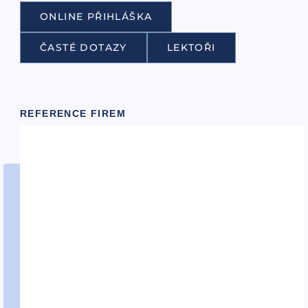
ONLINE PŘIHLÁŠKA
ČASTÉ DOTAZY
LEKTOŘI
REFERENCE FIREM
Potřebujete poradit?
+420 601 553 562
Po—Pá 9.00—17.00
INFO@BRITSCHOOL.CZ
Reagujeme do 24 hodin