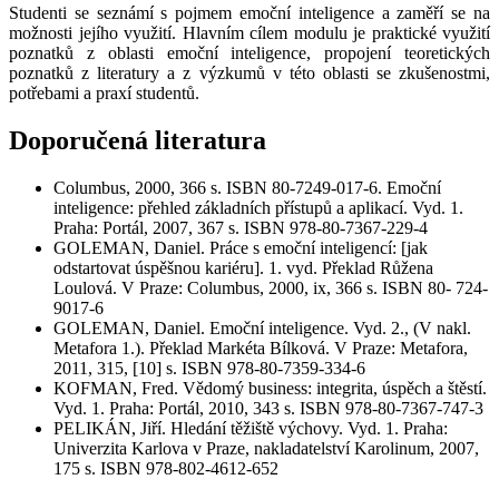
Studenti se seznámí s pojmem emoční inteligence a zaměří se na
možnosti jejího využití. Hlavním cílem modulu je praktické využití
poznatků z oblasti emoční inteligence, propojení teoretických
poznatků z literatury a z výzkumů v této oblasti se zkušenostmi,
potřebami a praxí studentů.
Doporučená literatura
Columbus, 2000, 366 s. ISBN 80-7249-017-6. Emoční
inteligence: přehled základních přístupů a aplikací. Vyd. 1.
Praha: Portál, 2007, 367 s. ISBN 978-80-7367-229-4
GOLEMAN, Daniel. Práce s emoční inteligencí: [jak
odstartovat úspěšnou kariéru]. 1. vyd. Překlad Růžena
Loulová. V Praze: Columbus, 2000, ix, 366 s. ISBN 80- 724-
9017-6
GOLEMAN, Daniel. Emoční inteligence. Vyd. 2., (V nakl.
Metafora 1.). Překlad Markéta Bílková. V Praze: Metafora,
2011, 315, [10] s. ISBN 978-80-7359-334-6
KOFMAN, Fred. Vědomý business: integrita, úspěch a štěstí.
Vyd. 1. Praha: Portál, 2010, 343 s. ISBN 978-80-7367-747-3
PELIKÁN, Jiří. Hledání těžiště výchovy. Vyd. 1. Praha:
Univerzita Karlova v Praze, nakladatelství Karolinum, 2007,
175 s. ISBN 978-802-4612-652