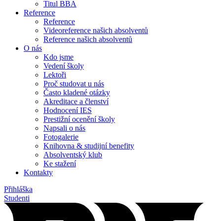
Titul BBA
Reference
Reference
Videoreference našich absolventů
Reference našich absolventů
O nás
Kdo jsme
Vedení školy
Lektoři
Proč studovat u nás
Často kladené otázky
Akreditace a členství
Hodnocení IES
Prestižní ocenění školy
Napsali o nás
Fotogalerie
Knihovna & studijní benefity
Absolventský klub
Ke stažení
Kontakty
Přihláška
Studenti