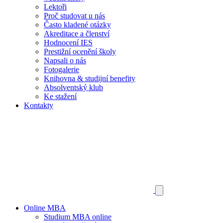
Lektoři
Proč studovat u nás
Často kladené otázky
Akreditace a členství
Hodnocení IES
Prestižní ocenění školy
Napsali o nás
Fotogalerie
Knihovna & studijní benefity
Absolventský klub
Ke stažení
Kontakty
Online MBA
Studium MBA online