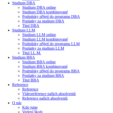
Studium DBA
Studium DBA online
Studium DBA kombinované
Podmínky přijetí do programu DBA
Poplatky za studium DBA
Titul DBA
Studium LLM
Studium LLM online
Studium LLM kombinované
Podmínky přijetí do programu LLM
Poplatky za studium LLM
Titul LL.M.
Studium BBA
Studium BBA online
Studium BBA kombinované
Podmínky přijetí do programu BBA
Poplatky za studium BBA
Titul BBA
Reference
Reference
Videoreference našich absolventů
Reference našich absolventů
O nás
Kdo jsme
Vedení školy