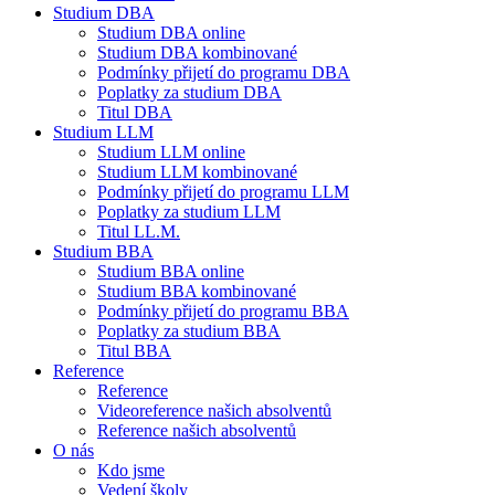
Studium DBA
Studium DBA online
Studium DBA kombinované
Podmínky přijetí do programu DBA
Poplatky za studium DBA
Titul DBA
Studium LLM
Studium LLM online
Studium LLM kombinované
Podmínky přijetí do programu LLM
Poplatky za studium LLM
Titul LL.M.
Studium BBA
Studium BBA online
Studium BBA kombinované
Podmínky přijetí do programu BBA
Poplatky za studium BBA
Titul BBA
Reference
Reference
Videoreference našich absolventů
Reference našich absolventů
O nás
Kdo jsme
Vedení školy