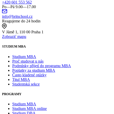
+420 601 553 562
Po—Pá 9.00—17.00
info@britschool.cz
Reagujeme do 24 hodin
V Jámě 1, 110 00 Praha 1
Zobraziť mapu
STUDIUM MBA
Studium MBA
Proč studovat u nás
Podmínky přijetí do programu MBA
Poplatky za studium MBA
Často kladené otázky
Titul MBA
Studentská sekce
PROGRAMY
Studium MBA
Studium MBA online
Studium DBA