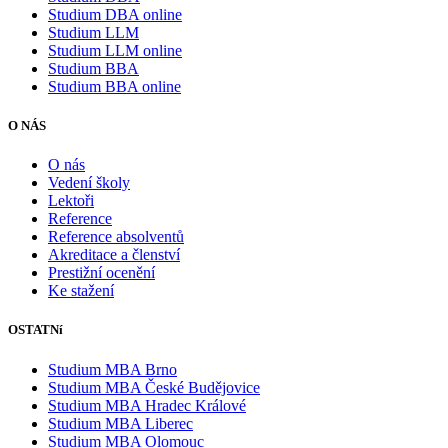
Studium DBA online
Studium LLM
Studium LLM online
Studium BBA
Studium BBA online
O NÁS
O nás
Vedení školy
Lektoři
Reference
Reference absolventů
Akreditace a členství
Prestižní ocenění
Ke stažení
OSTATNí
Studium MBA Brno
Studium MBA České Budějovice
Studium MBA Hradec Králové
Studium MBA Liberec
Studium MBA Olomouc