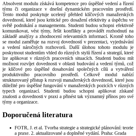
Absolvent modulu získává kompetence pro úspěšné vedení a řízení
týmu či organizace v dnešní dynamickém pracovním prostředí.
Tento modul poskytuje ucelený přehled klíčových manažerských
dovedností, které jsou kritické pro dosažení efektivity a úspěchu ve
světě podnikání a managementu. Studenti budou schopni efektivně
komunikovat, vést týmy, řešit konflikty a provádět rozhodnutí na
základě analýzy a zhodnocení relevantních informací. Kromě toho
se modul zaměřuje na rozvoj dovedností v prezentaci, vyjednávání
a vedení náročných rozhovorů. Další úlohou tohoto modulu je
poskytnout studentům vhled do různých stylů řízení a strategií, které
lze aplikovat v různých pracovních situacích. Studenti budou mít
možnost rozvíjet dovednosti v oblasti budování a vedení týmů, což
je klíčové pro úspěšné dosahování společných cílů a vytváření
produktivního pracovního prostředí. Celkově modul nabízí
strukturovaný přístup k rozvoji manažerských dovedností, které jsou
důležité pro úspěšné fungování v manažerských pozicích v různých
typech organizací. Studenti budou schopni aplikovat získané
znalosti a dovednosti v praxi a přinést tak významný přínos pro své
týmy a organizace.
Doporučená literatura
FOTR, J. et al. Tvorba strategie a strategické plánování: teorie
a praxe. 2. aktualizované a doplněné vydání. Praha: Grada