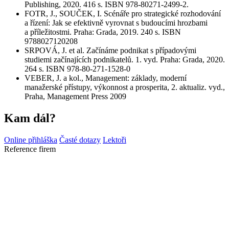
Publishing, 2020. 416 s. ISBN 978-80271-2499-2.
FOTR, J., SOUČEK, I. Scénáře pro strategické rozhodování
a řízení: Jak se efektivně vyrovnat s budoucími hrozbami
a příležitostmi. Praha: Grada, 2019. 240 s. ISBN
9788027120208
SRPOVÁ, J. et al. Začínáme podnikat s případovými
studiemi začínajících podnikatelů. 1. vyd. Praha: Grada, 2020.
264 s. ISBN 978-80-271-1528-0
VEBER, J. a kol., Management: základy, moderní
manažerské přístupy, výkonnost a prosperita, 2. aktualiz. vyd.,
Praha, Management Press 2009
Kam dál?
Online přihláška
Časté dotazy
Lektoři
Reference firem