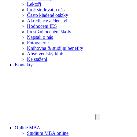
Lektoři
Proč studovat u nás
Často kladené otázky
Akreditace a členství
Hodnocení IES
Prestižní ocenění školy
Napsali o nás
Fotogalerie
Knihovna & studijní benefity
Absolventský klub
Ke stažení
Kontakty
Online MBA
Studium MBA online