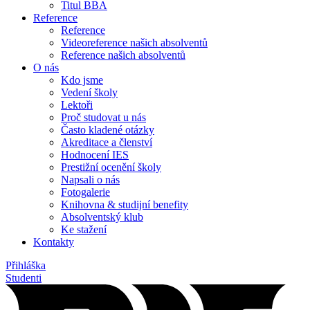
Titul BBA
Reference
Reference
Videoreference našich absolventů
Reference našich absolventů
O nás
Kdo jsme
Vedení školy
Lektoři
Proč studovat u nás
Často kladené otázky
Akreditace a členství
Hodnocení IES
Prestižní ocenění školy
Napsali o nás
Fotogalerie
Knihovna & studijní benefity
Absolventský klub
Ke stažení
Kontakty
Přihláška
Studenti