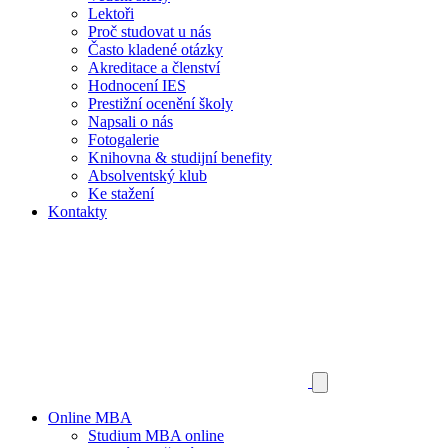
Lektoři
Proč studovat u nás
Často kladené otázky
Akreditace a členství
Hodnocení IES
Prestižní ocenění školy
Napsali o nás
Fotogalerie
Knihovna & studijní benefity
Absolventský klub
Ke stažení
Kontakty
Online MBA
Studium MBA online