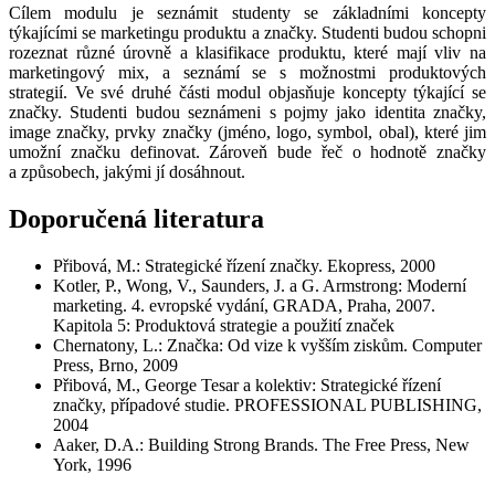
Cílem modulu je seznámit studenty se základními koncepty
týkajícími se marketingu produktu a značky. Studenti budou schopni
rozeznat různé úrovně a klasifikace produktu, které mají vliv na
marketingový mix, a seznámí se s možnostmi produktových
strategií. Ve své druhé části modul objasňuje koncepty týkající se
značky. Studenti budou seznámeni s pojmy jako identita značky,
image značky, prvky značky (jméno, logo, symbol, obal), které jim
umožní značku definovat. Zároveň bude řeč o hodnotě značky
a způsobech, jakými jí dosáhnout.
Doporučená literatura
Přibová, M.: Strategické řízení značky. Ekopress, 2000
Kotler, P., Wong, V., Saunders, J. a G. Armstrong: Moderní
marketing. 4. evropské vydání, GRADA, Praha, 2007.
Kapitola 5: Produktová strategie a použití značek
Chernatony, L.: Značka: Od vize k vyšším ziskům. Computer
Press, Brno, 2009
Přibová, M., George Tesar a kolektiv: Strategické řízení
značky, případové studie. PROFESSIONAL PUBLISHING,
2004
Aaker, D.A.: Building Strong Brands. The Free Press, New
York, 1996