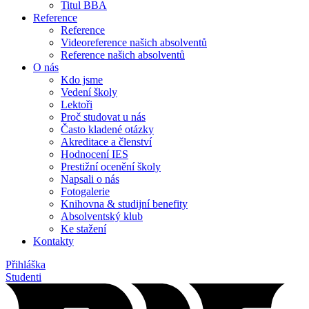
Titul BBA
Reference
Reference
Videoreference našich absolventů
Reference našich absolventů
O nás
Kdo jsme
Vedení školy
Lektoři
Proč studovat u nás
Často kladené otázky
Akreditace a členství
Hodnocení IES
Prestižní ocenění školy
Napsali o nás
Fotogalerie
Knihovna & studijní benefity
Absolventský klub
Ke stažení
Kontakty
Přihláška
Studenti