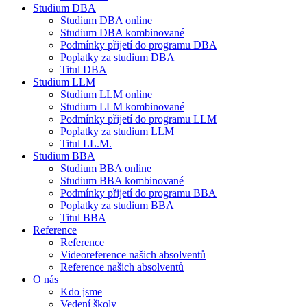
Studium DBA
Studium DBA online
Studium DBA kombinované
Podmínky přijetí do programu DBA
Poplatky za studium DBA
Titul DBA
Studium LLM
Studium LLM online
Studium LLM kombinované
Podmínky přijetí do programu LLM
Poplatky za studium LLM
Titul LL.M.
Studium BBA
Studium BBA online
Studium BBA kombinované
Podmínky přijetí do programu BBA
Poplatky za studium BBA
Titul BBA
Reference
Reference
Videoreference našich absolventů
Reference našich absolventů
O nás
Kdo jsme
Vedení školy