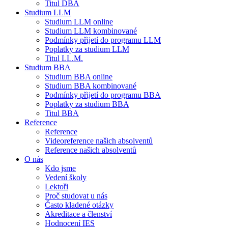
Titul DBA
Studium LLM
Studium LLM online
Studium LLM kombinované
Podmínky přijetí do programu LLM
Poplatky za studium LLM
Titul LL.M.
Studium BBA
Studium BBA online
Studium BBA kombinované
Podmínky přijetí do programu BBA
Poplatky za studium BBA
Titul BBA
Reference
Reference
Videoreference našich absolventů
Reference našich absolventů
O nás
Kdo jsme
Vedení školy
Lektoři
Proč studovat u nás
Často kladené otázky
Akreditace a členství
Hodnocení IES