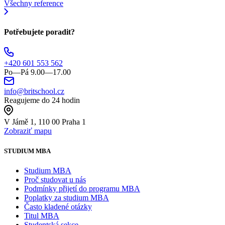
Všechny reference
Potřebujete poradit?
+420 601 553 562
Po—Pá 9.00—17.00
info@britschool.cz
Reagujeme do 24 hodin
V Jámě 1, 110 00 Praha 1
Zobraziť mapu
STUDIUM MBA
Studium MBA
Proč studovat u nás
Podmínky přijetí do programu MBA
Poplatky za studium MBA
Často kladené otázky
Titul MBA
Studentská sekce