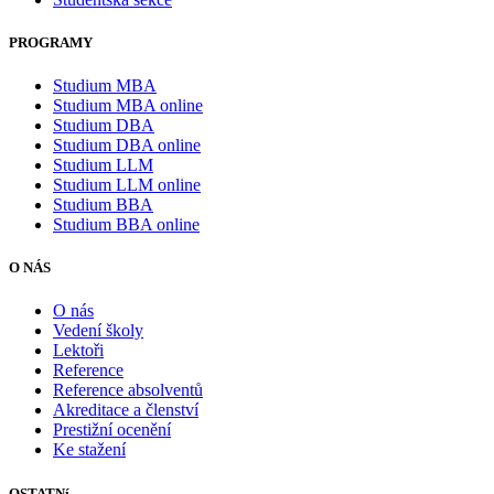
PROGRAMY
Studium MBA
Studium MBA online
Studium DBA
Studium DBA online
Studium LLM
Studium LLM online
Studium BBA
Studium BBA online
O NÁS
O nás
Vedení školy
Lektoři
Reference
Reference absolventů
Akreditace a členství
Prestižní ocenění
Ke stažení
OSTATNí