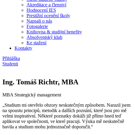
Akreditace a členství
Hodnocení IES
Prestižní ocenění školy
Napsali o nás
Fotogalerie
Knihovna & studijní benefity
Absolventský klub
Ke stažení
Kontakty
Přihláška
Studenti
Ing. Tomáš Richtr, MBA
MBA Strategický management
„Studium mi otevřelo obzory neskutečným způsobem. Narazil jsem
na spoustu principů, metodik a dalších poznání, které jsou pro mě
velmi inspirativní. Některé poznatky dokáži již přímo hned teď
aplikovat ve společnosti, ve které pracuji. Výuka mě neskutečně
bavila a studium mohu jednoznačně doporučit.“