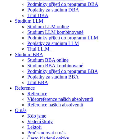
Podmínky přijetí do programu DBA
Poplatky za studium DBA
Titul DBA
Studium LLM
Studium LLM online
Studium LLM kombinované
Podmínky přijetí do programu LLM
Poplatky za studium LLM
Titul LL.M.
Studium BBA
Studium BBA online
Studium BBA kombinované
Podmínky přijetí do programu BBA
Poplatky za studium BBA
Titul BBA
Reference
Reference
Videoreference našich absolventů
Reference našich absolventů
O nás
Kdo jsme
Vedení školy
Lektoři
Proč studovat u nás
Často kladené otázky