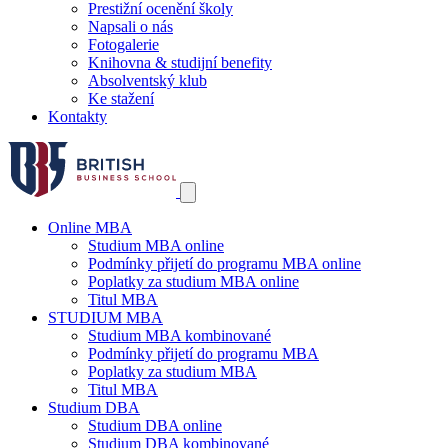
Prestižní ocenění školy
Napsali o nás
Fotogalerie
Knihovna & studijní benefity
Absolventský klub
Ke stažení
Kontakty
Online MBA
Studium MBA online
Podmínky přijetí do programu MBA online
Poplatky za studium MBA online
Titul MBA
STUDIUM MBA
Studium MBA kombinované
Podmínky přijetí do programu MBA
Poplatky za studium MBA
Titul MBA
Studium DBA
Studium DBA online
Studium DBA kombinované