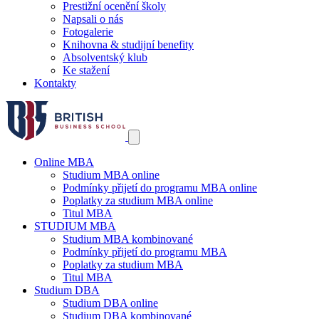
Prestižní ocenění školy
Napsali o nás
Fotogalerie
Knihovna & studijní benefity
Absolventský klub
Ke stažení
Kontakty
Online MBA
Studium MBA online
Podmínky přijetí do programu MBA online
Poplatky za studium MBA online
Titul MBA
STUDIUM MBA
Studium MBA kombinované
Podmínky přijetí do programu MBA
Poplatky za studium MBA
Titul MBA
Studium DBA
Studium DBA online
Studium DBA kombinované