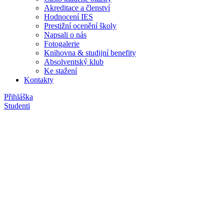
Akreditace a členství
Hodnocení IES
Prestižní ocenění školy
Napsali o nás
Fotogalerie
Knihovna & studijní benefity
Absolventský klub
Ke stažení
Kontakty
Přihláška
Studenti