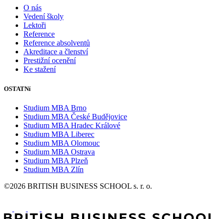
O nás
Vedení školy
Lektoři
Reference
Reference absolventů
Akreditace a členství
Prestižní ocenění
Ke stažení
OSTATNí
Studium MBA Brno
Studium MBA České Budějovice
Studium MBA Hradec Králové
Studium MBA Liberec
Studium MBA Olomouc
Studium MBA Ostrava
Studium MBA Plzeň
Studium MBA Zlín
©2026 BRITISH BUSINESS SCHOOL s. r. o.