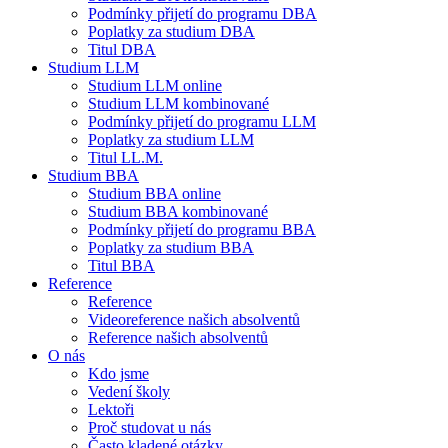
Podmínky přijetí do programu DBA
Poplatky za studium DBA
Titul DBA
Studium LLM
Studium LLM online
Studium LLM kombinované
Podmínky přijetí do programu LLM
Poplatky za studium LLM
Titul LL.M.
Studium BBA
Studium BBA online
Studium BBA kombinované
Podmínky přijetí do programu BBA
Poplatky za studium BBA
Titul BBA
Reference
Reference
Videoreference našich absolventů
Reference našich absolventů
O nás
Kdo jsme
Vedení školy
Lektoři
Proč studovat u nás
Často kladené otázky