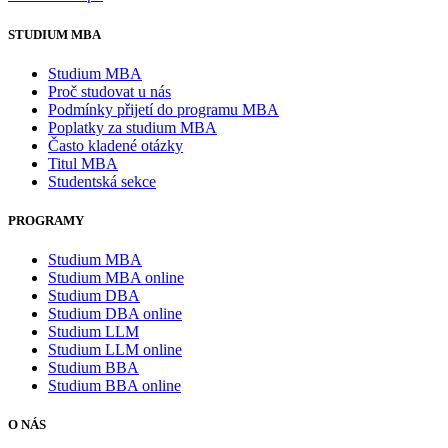
STUDIUM MBA
Studium MBA
Proč studovat u nás
Podmínky přijetí do programu MBA
Poplatky za studium MBA
Často kladené otázky
Titul MBA
Studentská sekce
PROGRAMY
Studium MBA
Studium MBA online
Studium DBA
Studium DBA online
Studium LLM
Studium LLM online
Studium BBA
Studium BBA online
O NÁS