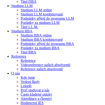
Titul DBA
Studium LLM
Studium LLM online
Studium LLM kombinované
Podmínky přijetí do programu LLM
Poplatky za studium LLM
Titul LL.M.
Studium BBA
Studium BBA online
Studium BBA kombinované
Podmínky přijetí do programu BBA
Poplatky za studium BBA
Titul BBA
Reference
Reference
Videoreference našich absolventů
Reference našich absolventů
O nás
Kdo jsme
Vedení školy
Lektoři
Proč studovat u nás
Často kladené otázky
Akreditace a členství
Hodnocení IES