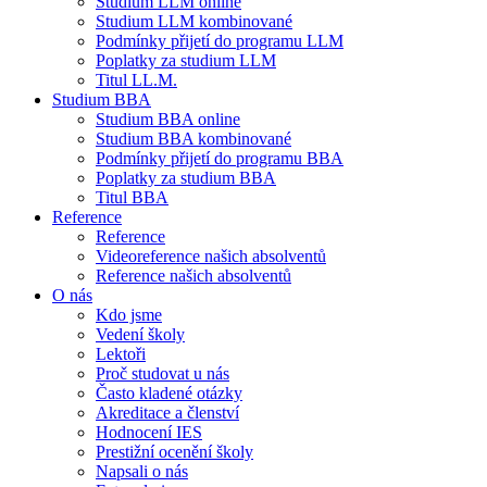
Studium LLM online
Studium LLM kombinované
Podmínky přijetí do programu LLM
Poplatky za studium LLM
Titul LL.M.
Studium BBA
Studium BBA online
Studium BBA kombinované
Podmínky přijetí do programu BBA
Poplatky za studium BBA
Titul BBA
Reference
Reference
Videoreference našich absolventů
Reference našich absolventů
O nás
Kdo jsme
Vedení školy
Lektoři
Proč studovat u nás
Často kladené otázky
Akreditace a členství
Hodnocení IES
Prestižní ocenění školy
Napsali o nás