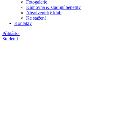
Fotogalerie
Knihovna & studijní benefity
Absolventský klub
Ke stažení
Kontakty
Přihláška
Studenti