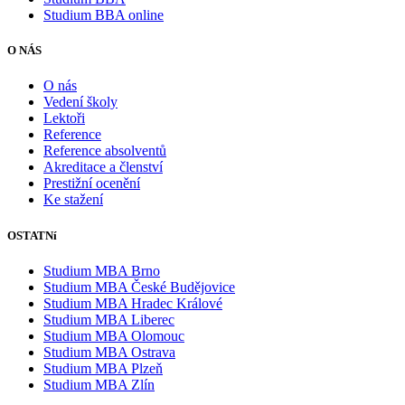
Studium BBA online
O NÁS
O nás
Vedení školy
Lektoři
Reference
Reference absolventů
Akreditace a členství
Prestižní ocenění
Ke stažení
OSTATNí
Studium MBA Brno
Studium MBA České Budějovice
Studium MBA Hradec Králové
Studium MBA Liberec
Studium MBA Olomouc
Studium MBA Ostrava
Studium MBA Plzeň
Studium MBA Zlín