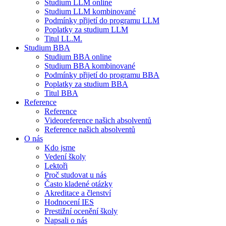
Studium LLM online
Studium LLM kombinované
Podmínky přijetí do programu LLM
Poplatky za studium LLM
Titul LL.M.
Studium BBA
Studium BBA online
Studium BBA kombinované
Podmínky přijetí do programu BBA
Poplatky za studium BBA
Titul BBA
Reference
Reference
Videoreference našich absolventů
Reference našich absolventů
O nás
Kdo jsme
Vedení školy
Lektoři
Proč studovat u nás
Často kladené otázky
Akreditace a členství
Hodnocení IES
Prestižní ocenění školy
Napsali o nás